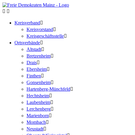
Kreisverband
Kreisvorstand
Kreisgeschäftsstelle
Ortsverbände
Altstadt
Bretzenheim
Drais
Ebersheim
Finthen
Gonsenheim
Hartenberg-Münchfeld
Hechtsheim
Laubenheim
Lerchenberg
Marienborn
Mombach
Neustadt