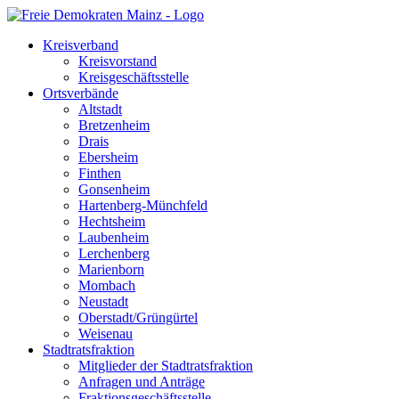
Kreisverband
Kreisvorstand
Kreisgeschäftsstelle
Ortsverbände
Altstadt
Bretzenheim
Drais
Ebersheim
Finthen
Gonsenheim
Hartenberg-Münchfeld
Hechtsheim
Laubenheim
Lerchenberg
Marienborn
Mombach
Neustadt
Oberstadt/Grüngürtel
Weisenau
Stadtratsfraktion
Mitglieder der Stadtratsfraktion
Anfragen und Anträge
Fraktionsgeschäftsstelle