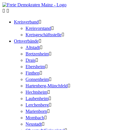
Kreisverband
Kreisvorstand
Kreisgeschäftsstelle
Ortsverbände
Altstadt
Bretzenheim
Drais
Ebersheim
Finthen
Gonsenheim
Hartenberg-Münchfeld
Hechtsheim
Laubenheim
Lerchenberg
Marienborn
Mombach
Neustadt