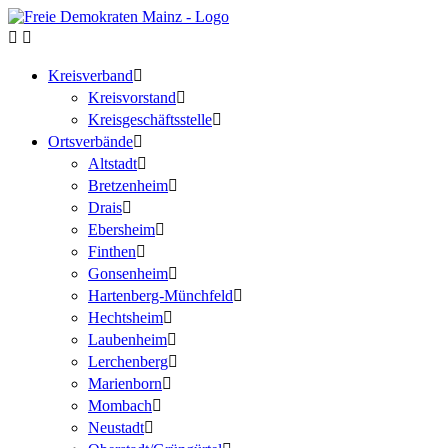
Kreisverband
Kreisvorstand
Kreisgeschäftsstelle
Ortsverbände
Altstadt
Bretzenheim
Drais
Ebersheim
Finthen
Gonsenheim
Hartenberg-Münchfeld
Hechtsheim
Laubenheim
Lerchenberg
Marienborn
Mombach
Neustadt