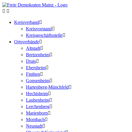
Kreisverband
Kreisvorstand
Kreisgeschäftsstelle
Ortsverbände
Altstadt
Bretzenheim
Drais
Ebersheim
Finthen
Gonsenheim
Hartenberg-Münchfeld
Hechtsheim
Laubenheim
Lerchenberg
Marienborn
Mombach
Neustadt