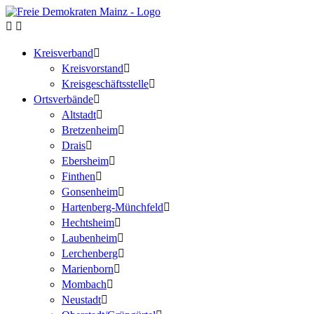
Kreisverband
Kreisvorstand
Kreisgeschäftsstelle
Ortsverbände
Altstadt
Bretzenheim
Drais
Ebersheim
Finthen
Gonsenheim
Hartenberg-Münchfeld
Hechtsheim
Laubenheim
Lerchenberg
Marienborn
Mombach
Neustadt