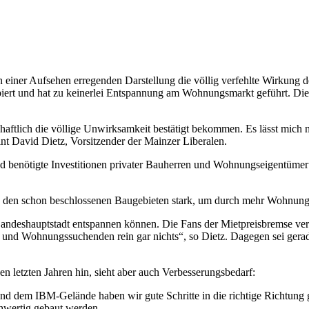
­ums hat in einer Aufsehen erregenden Darstellung die völlig verfehlte Wi
obiert und hat zu keinerlei Entspannung am Wohnungsmarkt geführt. 
aftlich die völlige Unwirksamkeit bestätigt bekommen. Es lässt mich n
 David Dietz, Vorsitzender der Mainzer Liberalen.
nd benötigte Investitionen privater Bauherren und Wohnungseigentüme
in den schon beschlossenen Baugebieten stark, um durch mehr Wohnungs
Landeshauptstadt entspannen können. Die Fans der Mietpreisbremse ve
 und Wohnungssuchenden rein gar nichts“, so Dietz. Dagegen sei gerade
en letzten Jahren hin, sieht aber auch Verbesserungsbedarf:
nd dem IBM-Gelände haben wir gute Schritte in die richtige Richtung 
chwertig gebaut werden.