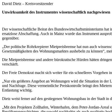
David Dietz – Kreisvorsitzender
Unwirksamkeit des Instrumentes wissenschaftlich nachgewiesen
Der wis­sen­schaft­li­che Bei­rat des Bun­des­wirt­schafts­mi­nis­te­ri
ersatzlose Abschaffung. Auch in Mainz wurde das Instrument auspr
gegenüber.
„Der politische Rohrkrepierer Mietpreisbremse hat nun auch wissensch
Gesetzmäßigkeiten des Wohnungsmarktes aushebeln zu können“, meint
Die Mietpreisbremse und andere bürokratische Hürden hätten dringe
verschärft.
Der Freie Demokrat macht sich weiter für ein schnelleres Vorgehen 
„Nur ein größeres Angebot an Wohnungen wird die Situation in der 
und Nachfrage. Diese vermeintliche Preiskontrolle bringt den Mietern
Entlastung wichtig.
Dietz weist ferner auf den gestiegenen Wohnungsbau in der Stadt in d
„Mit den Projekten Zollhafen, Winterhafen, dem Peter-Jordan-Areal u
Bevölkerungsschichten, die sowohl nachhaltig als auch qualitativ ho