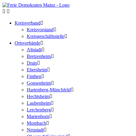
Kreisverband
Kreisvorstand
Kreisgeschäftsstelle
Ortsverbände
Altstadt
Bretzenheim
Drais
Ebersheim
Finthen
Gonsenheim
Hartenberg-Münchfeld
Hechtsheim
Laubenheim
Lerchenberg
Marienborn
Mombach
Neustadt