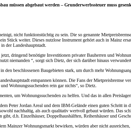
bau müssen abgebaut werden – Grunderwerbssteuer muss gesenkt 
inigt, nicht funktionstüchtig zu sein. Die so genannte Mietpreisbrems
n Stück weiter. Dieses nutzlose Instrument gehört auch in Mainz ersat
 in der Landeshauptstadt.
jetzt, dringend benötigte Investitionen privater Bauherren und Wohnu
tzt niemanden “, sorgt sich Dietz, der sich darüber hinaus verwunder
 in den beschlossenen Baugebieten stark, um durch mehr Wohnungsange
Landeshauptstadt entspannen können. Die Fans der Mietpreisbremse ve
n und Wohnungssuchenden rein gar nichts“, so Dietz.
menten, um Wohnungssuchenden zu helfen. Und das in allen Preislagen
 dem Peter Jordan Areal und dem IBM-Gelände einen guten Schritt in die 
sowohl nachhaltig, als auch qualitativ wertvoll gebaut würden. Das s
en gibt, d.h. Einzelhäuser, Doppelhaushälften, Reihenhäuser und Gesc
 dem Mainzer Wohnungsmarkt bewirken, würden aber nicht ausreichen, 