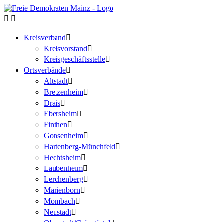
Kreisverband
Kreisvorstand
Kreisgeschäftsstelle
Ortsverbände
Altstadt
Bretzenheim
Drais
Ebersheim
Finthen
Gonsenheim
Hartenberg-Münchfeld
Hechtsheim
Laubenheim
Lerchenberg
Marienborn
Mombach
Neustadt