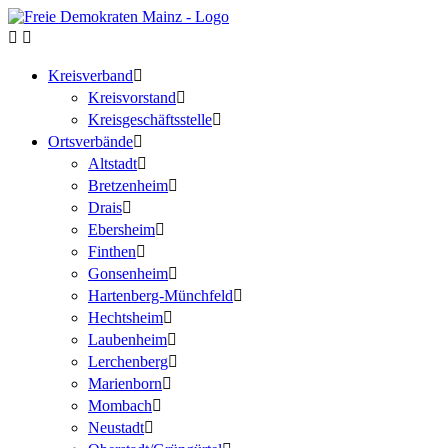
Kreisverband
Kreisvorstand
Kreisgeschäftsstelle
Ortsverbände
Altstadt
Bretzenheim
Drais
Ebersheim
Finthen
Gonsenheim
Hartenberg-Münchfeld
Hechtsheim
Laubenheim
Lerchenberg
Marienborn
Mombach
Neustadt