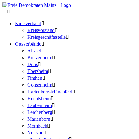
Kreisverband
Kreisvorstand
Kreisgeschäftsstelle
Ortsverbände
Altstadt
Bretzenheim
Drais
Ebersheim
Finthen
Gonsenheim
Hartenberg-Münchfeld
Hechtsheim
Laubenheim
Lerchenberg
Marienborn
Mombach
Neustadt