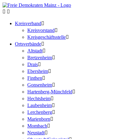
Kreisverband
Kreisvorstand
Kreisgeschäftsstelle
Ortsverbände
Altstadt
Bretzenheim
Drais
Ebersheim
Finthen
Gonsenheim
Hartenberg-Münchfeld
Hechtsheim
Laubenheim
Lerchenberg
Marienborn
Mombach
Neustadt