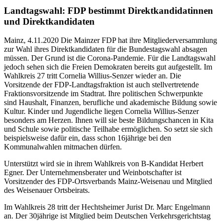
Landtagswahl: FDP bestimmt Direktkandidatinnen
und Direktkandidaten
Mainz, 4.11.2020 Die Mainzer FDP hat ihre Mitgliederversammlung
zur Wahl ihres Direktkandidaten für die Bundestagswahl absagen
müssen. Der Grund ist die Corona-Pandemie. Für die Landtagswahl
jedoch sehen sich die Freien Demokraten bereits gut aufgestellt. Im
Wahlkreis 27 tritt Cornelia Willius-Senzer wieder an. Die
Vorsitzende der FDP-Landtagsfraktion ist auch stellvertretende
Fraktionsvorsitzende im Stadtrat. Ihre politischen Schwerpunkte
sind Haushalt, Finanzen, berufliche und akademische Bildung sowie
Kultur. Kinder und Jugendliche liegen Cornelia Willius-Senzer
besonders am Herzen. Ihnen will sie beste Bildungschancen in Kita
und Schule sowie politische Teilhabe ermöglichen. So setzt sie sich
beispielsweise dafür ein, dass schon 16jährige bei den
Kommunalwahlen mitmachen dürfen.
Unterstützt wird sie in ihrem Wahlkreis von B-Kandidat Herbert
Egner. Der Unternehmensberater und Weinbotschafter ist
Vorsitzender des FDP-Ortsverbands Mainz-Weisenau und Mitglied
des Weisenauer Ortsbeirats.
Im Wahlkreis 28 tritt der Hechtsheimer Jurist Dr. Marc Engelmann
an. Der 30jährige ist Mitglied beim Deutschen Verkehrsgerichtstag