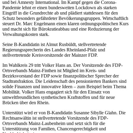
und bei Amnesty International. Im Kampf gegen die Corona-
Pandemie lehnt er einen bundesweiten Lockdown als starken
Eingriff in die Grundrechte ab und plädiert stattdessen für den
Schutz besonders gefährdeter Bevölkerungsgruppen. Wirtschaftlich
steuert Dr. Marc Engelmann einen klaren ordnungspolitischen Kurs
und macht sich für Bürokratieabbau und eine Reduzierung der
Verwaltungskosten stark.
Seine B-Kandidatin ist Almut Rusbüldt, stellvertretende
Regierungssprecherin des Landes Rheinland-Pfalz und
stellvertretende Kreisvorsitzende der Mainzer FDP.
Im Wahlkreis 29 tritt Volker Hans an. Der Vorsitzende des FDP-
Ortsverbands Mainz-Finthen ist Mitglied im Kreis- und
Bezirksvorstand der FDP sowie finanzpolitischer Sprecher der
Stadtratsfraktion. Die Leidenschaft des pensionierten Bankers sind
solide Finanzen und innovative Ideen – zum Beispiel beim Thema
Mobilität. Volker Hans engagiert sich für den Einsatz von
umweltfreundlichen synthetischen Kraftstoffen und für neue
Brücken über den Rhein.
Unterstützt wird er von B-Kandidatin Susanne Sibylle Glahn. Die
Rechtsanwältin ist stellvertretende Vorsitzende des FDP-
Ortsverbands Mainz-Laubenheim und setzt sich für die
Unterstützung von Familien, Chancengerechtigkeit und