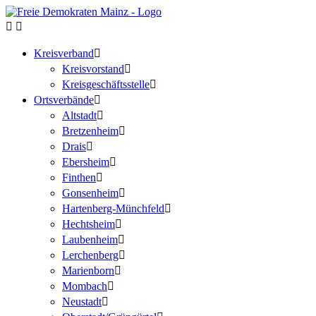
Kreisverband
Kreisvorstand
Kreisgeschäftsstelle
Ortsverbände
Altstadt
Bretzenheim
Drais
Ebersheim
Finthen
Gonsenheim
Hartenberg-Münchfeld
Hechtsheim
Laubenheim
Lerchenberg
Marienborn
Mombach
Neustadt