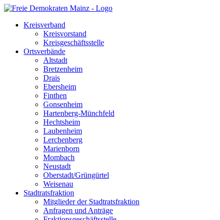
Kreisverband
Kreisvorstand
Kreisgeschäftsstelle
Ortsverbände
Altstadt
Bretzenheim
Drais
Ebersheim
Finthen
Gonsenheim
Hartenberg-Münchfeld
Hechtsheim
Laubenheim
Lerchenberg
Marienborn
Mombach
Neustadt
Oberstadt/Grüngürtel
Weisenau
Stadtratsfraktion
Mitglieder der Stadtratsfraktion
Anfragen und Anträge
Fraktionsgeschäftsstelle