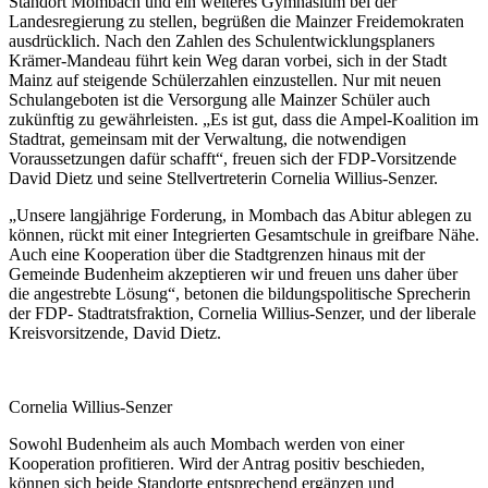
Standort Mombach und ein weiteres Gymnasium bei der
Landesregierung zu stellen, begrüßen die Mainzer Freidemokraten
ausdrücklich. Nach den Zahlen des Schulentwicklungsplaners
Krämer-Mandeau führt kein Weg daran vorbei, sich in der Stadt
Mainz auf steigende Schülerzahlen einzustellen. Nur mit neuen
Schulangeboten ist die Versorgung alle Mainzer Schüler auch
zukünftig zu gewährleisten. „Es ist gut, dass die Ampel-Koalition im
Stadtrat, gemeinsam mit der Verwaltung, die notwendigen
Voraussetzungen dafür schafft“, freuen sich der FDP-Vorsitzende
David Dietz und seine Stellvertreterin Cornelia Willius-Senzer.
„Unsere langjährige Forderung, in Mombach das Abitur ablegen zu
können, rückt mit einer Integrierten Gesamtschule in greifbare Nähe.
Auch eine Kooperation über die Stadtgrenzen hinaus mit der
Gemeinde Budenheim akzeptieren wir und freuen uns daher über
die angestrebte Lösung“, betonen die bildungspolitische Sprecherin
der FDP- Stadtratsfraktion, Cornelia Willius-Senzer, und der liberale
Kreisvorsitzende, David Dietz.
Cornelia Willius-Senzer
Sowohl Budenheim als auch Mombach werden von einer
Kooperation profitieren. Wird der Antrag positiv beschieden,
können sich beide Standorte entsprechend ergänzen und